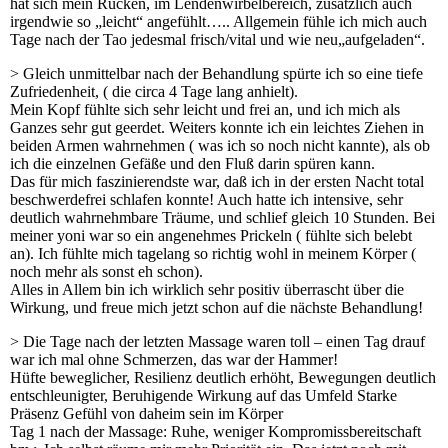
hat sich mein Rücken, im Lendenwirbelbereich, zusätzlich auch
irgendwie so „leicht“ angefühlt….. Allgemein fühle ich mich auch
Tage nach der Tao jedesmal frisch/vital und wie neu„aufgeladen“.
> Gleich unmittelbar nach der Behandlung spürte ich so eine tiefe
Zufriedenheit, ( die circa 4 Tage lang anhielt).
Mein Kopf fühlte sich sehr leicht und frei an, und ich mich als
Ganzes sehr gut geerdet. Weiters konnte ich ein leichtes Ziehen in
beiden Armen wahrnehmen ( was ich so noch nicht kannte), als ob
ich die einzelnen Gefäße und den Fluß darin spüren kann.
Das für mich faszinierendste war, daß ich in der ersten Nacht total
beschwerdefrei schlafen konnte! Auch hatte ich intensive, sehr
deutlich wahrnehmbare Träume, und schlief gleich 10 Stunden. Bei
meiner yoni war so ein angenehmes Prickeln ( fühlte sich belebt
an). Ich fühlte mich tagelang so richtig wohl in meinem Körper (
noch mehr als sonst eh schon).
Alles in Allem bin ich wirklich sehr positiv überrascht über die
Wirkung, und freue mich jetzt schon auf die nächste Behandlung!
> Die Tage nach der letzten Massage waren toll – einen Tag drauf
war ich mal ohne Schmerzen, das war der Hammer!
Hüfte beweglicher, Resilienz deutlich erhöht, Bewegungen deutlich
entschleunigter, Beruhigende Wirkung auf das Umfeld Starke
Präsenz Gefühl von daheim sein im Körper
Tag 1 nach der Massage: Ruhe, weniger Kompromissbereitschaft