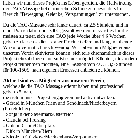
haben wir nun dieses Projekt ins Leben gerufen, die Heilwirkung
der TAO-Massage bei chronischen Schmerzen besonders im
Bereich "Bewegung, Gelenke, Verspannungen" zu untersuchen.
Da die TAO-Massage sehr lange dauert, ca 2,5 Stunden, und in
einer Praxis dafür über 300€ gezahlt werden muss, ist es für die
meisten zu teuer, sich eine TAO jede Woche über 4-6 Wochen
geben zu lassen - dies ist aber für eine tiefere und langanhaltende
Wirkung vermutlich nochtwendig. Wir haben nun Mitglieder aus
unserem Verein aktivieren können, sich teils ehrenamtlich in dieses
Projekt einzubringen und so ist es uns möglich Klienten, die an dem
Projekt teilnehmen möchten, eine Session von ca. 3 -3,5 Stunden
für 100-150€ nach eigenem Ermessen anbieten zu können.
Aktuell sind es 5 Mitglieder aus unserem Verein
,
welche alle die TAO-Massage erlernt haben und professionell
geben können,
die sich in unser Projekt engagieren und aktiv mitwirken:
- Gérard in München Riem und Schöllnach/Niederbayern
(Projektleiter)
- Sonja in der Steiermark/Österreich
- Claudia bei Freising
- Gabi in Cham/Oberpfalz
- Dirk in München/Riem
- Nicole in Gützkow/Mecklenburg-Vorpommern