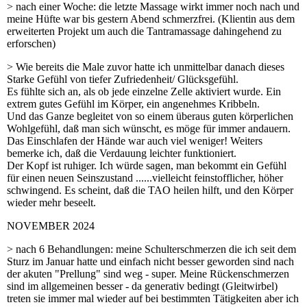
> nach einer Woche: die letzte Massage wirkt immer noch nach und
meine Hüfte war bis gestern Abend schmerzfrei. (Klientin aus dem
erweiterten Projekt um auch die Tantramassage dahingehend zu
erforschen)
> Wie bereits die Male zuvor hatte ich unmittelbar danach dieses
Starke Gefühl von tiefer Zufriedenheit/ Glücksgefühl.
Es fühlte sich an, als ob jede einzelne Zelle aktiviert wurde. Ein
extrem gutes Gefühl im Körper, ein angenehmes Kribbeln.
Und das Ganze begleitet von so einem überaus guten körperlichen
Wohlgefühl, daß man sich wünscht, es möge für immer andauern.
Das Einschlafen der Hände war auch viel weniger! Weiters
bemerke ich, daß die Verdauung leichter funktioniert.
Der Kopf ist ruhiger. Ich würde sagen, man bekommt ein Gefühl
für einen neuen Seinszustand ......vielleicht feinstofflicher, höher
schwingend. Es scheint, daß die TAO heilen hilft, und den Körper
wieder mehr beseelt.
NOVEMBER 2024
> nach 6 Behandlungen: meine Schulterschmerzen die ich seit dem
Sturz im Januar hatte und einfach nicht besser geworden sind nach
der akuten "Prellung" sind weg - super. Meine Rückenschmerzen
sind im allgemeinen besser - da generativ bedingt (Gleitwirbel)
treten sie immer mal wieder auf bei bestimmten Tätigkeiten aber ich