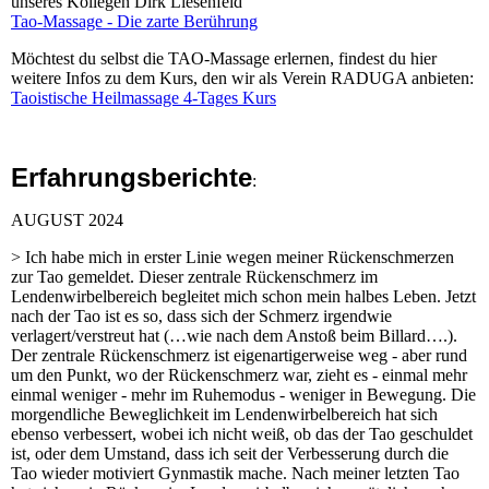
unseres Kollegen Dirk Liesenfeld
Tao-Massage - Die zarte Berührung
Möchtest du selbst die TAO-Massage erlernen, findest du hier
weitere Infos zu dem Kurs, den wir als Verein RADUGA anbieten:
Taoistische Heilmassage 4-Tages Kurs
Erfahrungsberichte
:
AUGUST 2024
> Ich habe mich in erster Linie wegen meiner Rückenschmerzen
zur Tao gemeldet. Dieser zentrale Rückenschmerz im
Lendenwirbelbereich begleitet mich schon mein halbes Leben. Jetzt
nach der Tao ist es so, dass sich der Schmerz irgendwie
verlagert/verstreut hat (…wie nach dem Anstoß beim Billard….).
Der zentrale Rückenschmerz ist eigenartigerweise weg - aber rund
um den Punkt, wo der Rückenschmerz war, zieht es - einmal mehr
einmal weniger - mehr im Ruhemodus - weniger in Bewegung. Die
morgendliche Beweglichkeit im Lendenwirbelbereich hat sich
ebenso verbessert, wobei ich nicht weiß, ob das der Tao geschuldet
ist, oder dem Umstand, dass ich seit der Verbesserung durch die
Tao wieder motiviert Gynmastik mache. Nach meiner letzten Tao