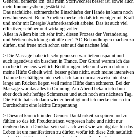
Generell bemerke ich, daß mein Stoffwechsel besser ist, sowie auch
mein Immunsysthem gestärkt ist.
Das nächtliche, schmerzhafte Einschlafen der Hände ist kaum noch
erwähnenswert. Beim Arbeiten merke ich daß ich weniger mit Kraft
und mehr mit Energie/ Aufmerksamkeit arbeite. Das ist auch viel
effektiver, schöner und wirkungsvoller.
Alles in Allem bin ich sehr froh, diesen Prozess der Veränderung
und Weiterentwicklung mithilfe der TAO Behandlungen machen zu
dürfen, und freue mich schon sehr auf das nächste Mal.
> Die Massage habe ich sehr genossen war tiefenenspannt und
auch irgendwie ein bisschen in Trance. Der Grund warum ich das
mache ich erstens weil ich Berührungen liebe und wenn dadurch
meine Hüfte Geheilt wird, besser gehts nicht, auch meine intensiven
Träume beschäftigen mich sehr. Ich kann normalerweise nicht so
lange am Rücken liegen weil meine Hüfte dann schmerzt. Bei der
Massage war das alles in Ordnung. Am Abend bekam ich dann
aber doch sehr heftige Schmerzen und auch noch am nächsten Tag.
Die Hüfte hat sich dann wieder beruhigt und ich merke eine so im
Durchschnitt eine leichte Entspannung.
> Diesmal kam ich in den Genuss Dankbarkeit zu spüren und zu
fühlen so das ich Freudentränen vergossen habe und nicht nur
denken das ich Dankbar sein soll . ich weiß wie wichtig das für das
Leben ist um manifestieren zu dürfen wofür ich diese Zeit natürlich