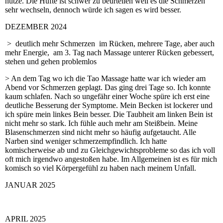
nutze. Die Hüfte ist schwer zu beurteilen weil es die Schmerzen
sehr wechseln, dennoch würde ich sagen es wird besser.
DEZEMBER 2024
> deutlich mehr Schmerzen im Rücken, mehrere Tage, aber auch
mehr Energie, am 3. Tag nach Massage unterer Rücken gebessert,
stehen und gehen problemlos
> An dem Tag wo ich die Tao Massage hatte war ich wieder am
Abend vor Schmerzen geplagt. Das ging drei Tage so. Ich konnte
kaum schlafen. Nach so ungefähr einer Woche spüre ich erst eine
deutliche Besserung der Symptome. Mein Becken ist lockerer und
ich spüre mein linkes Bein besser. Die Taubheit am linken Bein ist
nicht mehr so stark. Ich fühle auch mehr am Steißbein. Meine
Blasenschmerzen sind nicht mehr so häufig aufgetaucht. Alle
Narben sind weniger schmerzempfindlich. Ich hatte
komischerweise ab und zu Gleichgewichtsprobleme so das ich voll
oft mich irgendwo angestoßen habe. Im Allgemeinen ist es für mich
komisch so viel Körpergefühl zu haben nach meinem Unfall.
JANUAR 2025
APRIL 2025