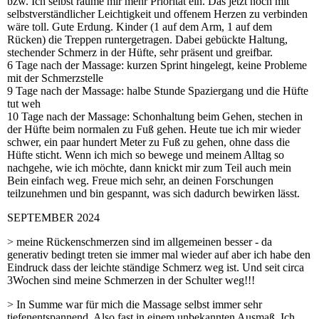
bzw. Ich selbst räume mir mehr Priorität ein. Das jetzt noch mit
selbstverständlicher Leichtigkeit und offenem Herzen zu verbinden
wäre toll. Gute Erdung. Kinder (1 auf dem Arm, 1 auf dem
Rücken) die Treppen runtergetragen. Dabei gebückte Haltung,
stechender Schmerz in der Hüfte, sehr präsent und greifbar.
6 Tage nach der Massage: kurzen Sprint hingelegt, keine Probleme
mit der Schmerzstelle
9 Tage nach der Massage: halbe Stunde Spaziergang und die Hüfte
tut weh
10 Tage nach der Massage: Schonhaltung beim Gehen, stechen in
der Hüfte beim normalen zu Fuß gehen. Heute tue ich mir wieder
schwer, ein paar hundert Meter zu Fuß zu gehen, ohne dass die
Hüfte sticht. Wenn ich mich so bewege und meinem Alltag so
nachgehe, wie ich möchte, dann knickt mir zum Teil auch mein
Bein einfach weg. Freue mich sehr, an deinen Forschungen
teilzunehmen und bin gespannt, was sich dadurch bewirken lässt.
SEPTEMBER 2024
> meine Rückenschmerzen sind im allgemeinen besser - da
generativ bedingt treten sie immer mal wieder auf aber ich habe den
Eindruck dass der leichte ständige Schmerz weg ist. Und seit circa
3Wochen sind meine Schmerzen in der Schulter weg!!!
> In Summe war für mich die Massage selbst immer sehr
tiefenentspannend. Also fast in einem unbekannten Ausmaß. Ich