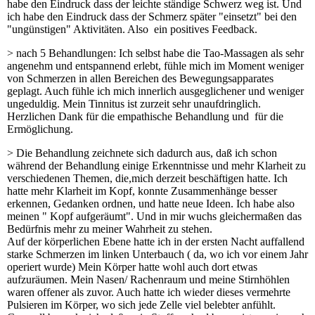
habe den Eindruck dass der leichte ständige Schwerz weg ist. Und
ich habe den Eindruck dass der Schmerz später "einsetzt" bei den
"ungünstigen" Aktivitäten. Also ein positives Feedback.
> nach 5 Behandlungen: Ich selbst habe die Tao-Massagen als sehr
angenehm und entspannend erlebt, fühle mich im Moment weniger
von Schmerzen in allen Bereichen des Bewegungsapparates
geplagt. Auch fühle ich mich innerlich ausgeglichener und weniger
ungeduldig. Mein Tinnitus ist zurzeit sehr unaufdringlich.
Herzlichen Dank für die empathische Behandlung und für die
Ermöglichung.
> Die Behandlung zeichnete sich dadurch aus, daß ich schon
während der Behandlung einige Erkenntnisse und mehr Klarheit zu
verschiedenen Themen, die,mich derzeit beschäftigen hatte. Ich
hatte mehr Klarheit im Kopf, konnte Zusammenhänge besser
erkennen, Gedanken ordnen, und hatte neue Ideen. Ich habe also
meinen " Kopf aufgeräumt". Und in mir wuchs gleichermaßen das
Bedürfnis mehr zu meiner Wahrheit zu stehen.
Auf der körperlichen Ebene hatte ich in der ersten Nacht auffallend
starke Schmerzen im linken Unterbauch ( da, wo ich vor einem Jahr
operiert wurde) Mein Körper hatte wohl auch dort etwas
aufzuräumen. Mein Nasen/ Rachenraum und meine Stirnhöhlen
waren offener als zuvor. Auch hatte ich wieder dieses vermehrte
Pulsieren im Körper, wo sich jede Zelle viel belebter anfühlt.