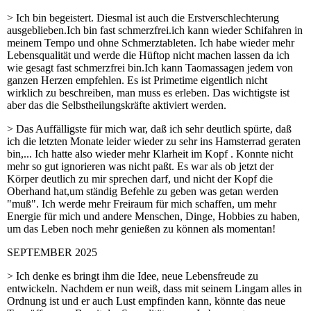
> Ich bin begeistert. Diesmal ist auch die Erstverschlechterung
ausgeblieben.Ich bin fast schmerzfrei.ich kann wieder Schifahren in
meinem Tempo und ohne Schmerztableten. Ich habe wieder mehr
Lebensqualität und werde die Hüftop nicht machen lassen da ich
wie gesagt fast schmerzfrei bin.Ich kann Taomassagen jedem von
ganzen Herzen empfehlen. Es ist Primetime eigentlich nicht
wirklich zu beschreiben, man muss es erleben. Das wichtigste ist
aber das die Selbstheilungskräfte aktiviert werden.
> Das Auffälligste für mich war, daß ich sehr deutlich spürte, daß
ich die letzten Monate leider wieder zu sehr ins Hamsterrad geraten
bin,... Ich hatte also wieder mehr Klarheit im Kopf . Konnte nicht
mehr so gut ignorieren was nicht paßt. Es war als ob jetzt der
Körper deutlich zu mir sprechen darf, und nicht der Kopf die
Oberhand hat,um ständig Befehle zu geben was getan werden
"muß". Ich werde mehr Freiraum für mich schaffen, um mehr
Energie für mich und andere Menschen, Dinge, Hobbies zu haben,
um das Leben noch mehr genießen zu können als momentan!
SEPTEMBER 2025
> Ich denke es bringt ihm die Idee, neue Lebensfreude zu
entwickeln. Nachdem er nun weiß, dass mit seinem Lingam alles in
Ordnung ist und er auch Lust empfinden kann, könnte das neue