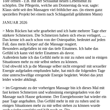
Tore öffnen - z.B. mit der Sexualität neuen Lebensmut zu
schöpfen. Die Pflegerin, welche am Donnerstag da war, sagte:
Klaus sieht seit den Massagen viel fröhlicher aus. (in einem ganz
speziellen Projekt bei einem nach Schlaganfall gelähmten Mann)
JANUAR 2026
> Mein Rücken hat sehr gearbeitet und ich hatte mehrere Tage eher
stärkere Schmerzen. Die Schmerzen haben sich etwas verlagert, ....
Das kenne ich auch schon von der Osteopathie, bedeutet auf jeden
Fall, dass mein Körper auf die Massage reagiert.
Besonders aufgefallen ist mir das tiefe Einatmen. Ich habe das
Gefühl ich kann viel tiefer Einatmen als davor.
Außerdem hatte ich das Gefühl mehr in mir zu ruhen und in einigen
Situationen mehr zu mir selbst stehen zu können.
Und obwohl ich ja die Massage selber nicht erregend/ mit sexueller
Energie aufgeladen empfunden habe, hat mich die folgenden Tage
eine unterschwellige erregende Energie begleitet. Wobei das jetzt
leider wieder abklingt.
> im Gegensatz zu der vorherigen Massage bin ich dieses Mal mit
fast keinen Schmerzen und wahnsinnig energiegeladen von der
Massage nach Hause gekomme. Der Energiebooster hat wieder ein
paar Tage angehalten. Das Gefühl mehr in mir zu ruhen und in
einigen Situationen mehr zu mir selbst stehen zu können wurde
auch wieder verstärkt und hält noch an. Die