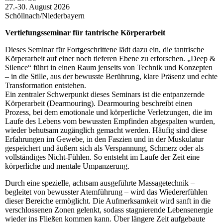
27.-30. August 2026
Schöllnach/Niederbayern
Vertiefungsseminar für tantrische Körperarbeit
Dieses Seminar für Fortgeschrittene lädt dazu ein, die tantrische
Körperarbeit auf einer noch tieferen Ebene zu erforschen. „Deep &
Silence“ führt in einen Raum jenseits von Technik und Konzepten
– in die Stille, aus der bewusste Berührung, klare Präsenz und echte
Transformation entstehen.
Ein zentraler Schwerpunkt dieses Seminars ist die entpanzernde
Körperarbeit (Dearmouring). Dearmouring beschreibt einen
Prozess, bei dem emotionale und körperliche Verletzungen, die im
Laufe des Lebens vom bewussten Empfinden abgespalten wurden,
wieder behutsam zugänglich gemacht werden. Häufig sind diese
Erfahrungen im Gewebe, in den Faszien und in der Muskulatur
gespeichert und äußern sich als Verspannung, Schmerz oder als
vollständiges Nicht-Fühlen. So entsteht im Laufe der Zeit eine
körperliche und mentale Umpanzerung.
Durch eine spezielle, achtsam ausgeführte Massagetechnik –
begleitet von bewusster Atemführung – wird das Wiedererfühlen
dieser Bereiche ermöglicht. Die Aufmerksamkeit wird sanft in die
verschlossenen Zonen gelenkt, sodass stagnierende Lebensenergie
wieder ins Fließen kommen kann. Über längere Zeit aufgebaute